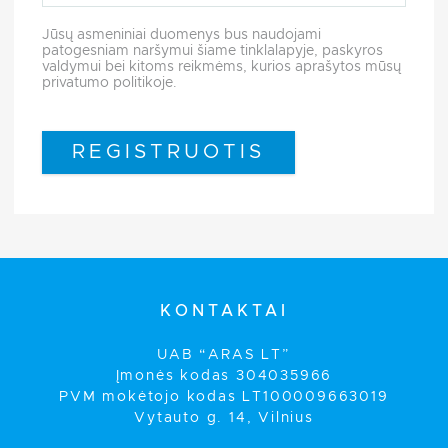
Jūsų asmeniniai duomenys bus naudojami
patogesniam naršymui šiame tinklalapyje, paskyros
valdymui bei kitoms reikmėms, kurios aprašytos mūsų
privatumo politikoje
.
REGISTRUOTIS
KONTAKTAI
UAB “ARAS LT”
Įmonės kodas 304035966
PVM mokėtojo kodas LT100009663019
Vytauto g. 14, Vilnius