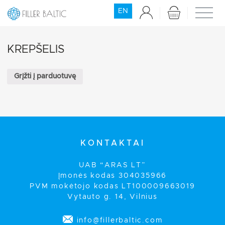
EN
KREPŠELIS
Grįžti į parduotuvę
KONTAKTAI
UAB “ARAS LT”
Įmonės kodas 304035966
PVM mokėtojo kodas LT100009663019
Vytauto g. 14, Vilnius
info@fillerbaltic.com